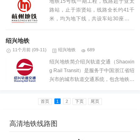
地铁15号线一期工程，线路起于亚太
路站，止于崇贤站，线路全长约41千
米，均为地下线，共设车站30座，其
中换乘站15座。【明星路站-丰二站区
间】明星路站-丰二站区间位于萧山区
绍兴地铁
盈丰街道，盾构区间总长约1....
11个月前
(09-11)
绍兴地铁
689
绍兴地铁简介绍兴轨道交通（Shaoxin
g Rail Transit）是服务于中国浙江省绍
兴市的城市轨道交通系统，包含地铁和
市域铁路，其首条市域铁路绍兴风情旅
游新干线于2018年4月18日开通运营。
首页️
1
2
下页
尾页
截...
高清地铁线路图