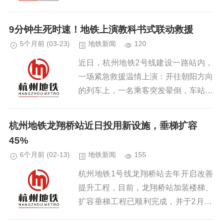
4月5日运营服务时间不延长。...
9分钟生死时速！地铁上演教科书式联动救援
5个月前
(03-23)
地铁新闻
120
近日，杭州地铁2号线建设一路站内，
一场紧急救援温情上演：开往朝阳方向
的列车上，一名乘客突发晕倒，车站工
作人员与现场热心乘客携手联动，仅用
9分钟便成功救助乘客，用专业与暖心
杭州地铁龙翔桥站近日投用新设施，垂梯扩容
诠释了“地铁速度”与“民生温度...
45%
6个月前
(02-13)
地铁新闻
155
杭州地铁1号线龙翔桥站去年开启改善
提升工程，目前，龙翔桥站加装楼梯、
扩容垂梯工程已顺利完成，并于2月12
日正式投入使用，同时“礼帽”专车也将