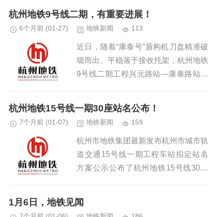
停止服务。增加站台空间工程正在施工
杭州地铁9号线二期，有重要进展！
中，预计2026年3月完成...
6个月前
(01-27)
地铁新闻
113
近日，随着“康泰号”盾构机刀盘精准破
墙而出、平稳落于接收托架，杭州地铁
9号线二期工程兴元路站—康泰路站区
间右线顺利接收。这标志着地铁9号线
二期工程实现全线“洞通”，成为杭州地
杭州地铁15号线一期30座站名公布！
铁四期建设工程中首条全线“...
7个月前
(01-07)
地铁新闻
159
杭州市地铁集团最新发布杭州市城市轨
道交通15号线一期工程车站拟定站名
方案公示公布了杭州地铁15号线30座
站点名称。...
1月6日，地铁见闻
7个月前
(01-06)
地铁新闻
186