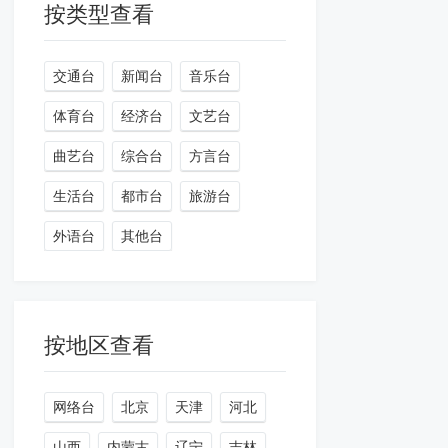
按类型查看
交通台
新闻台
音乐台
体育台
经济台
文艺台
曲艺台
综合台
方言台
生活台
都市台
旅游台
外语台
其他台
按地区查看
网络台
北京
天津
河北
山西
内蒙古
辽宁
吉林