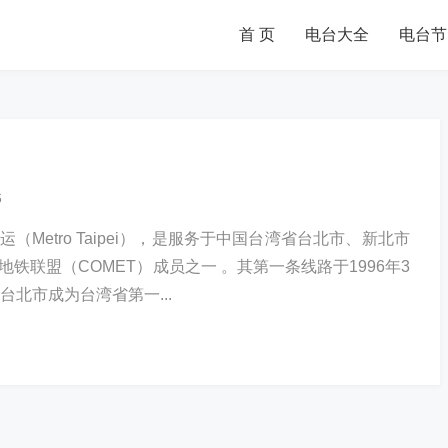
首 页
电台大全
电台节
6
（Metro Taipei），是服务于中国台湾省台北市、新北市
铁联盟（COMET）成员之一 。其第一条线路于1996年3
台北市成为台湾省第一...