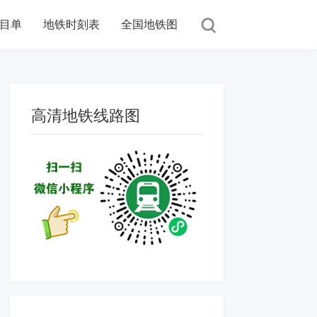
目单
地铁时刻表
全国地铁图
高清地铁线路图