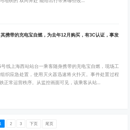
地铁的“双向奔赴”能给出行带来哪些改...
其携带的充电宝自燃，为去年12月购买，有3C认证，事发
15号线上海西站站台一乘客随身携带的充电宝自燃，现场工
即组织应急处置，使用灭火器迅速将火扑灭。事件处置过程
铁正常运营秩序。从监控画面可见，该乘客从站...
1
2
3
下页
尾页