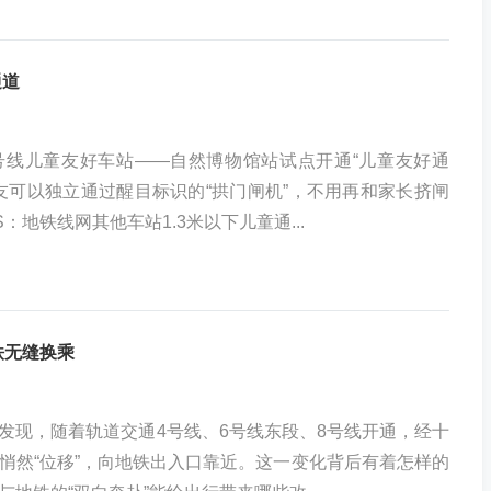
通道
号线儿童友好车站——自然博物馆站试点开通“儿童友好通
朋友可以独立通过醒目标识的“拱门闸机”，不用再和家长挤闸
：地铁线网其他车站1.3米以下儿童通...
铁无缝换乘
发现，随着轨道交通4号线、6号线东段、8号线开通，经十
悄然“位移”，向地铁出入口靠近。这一变化背后有着怎样的