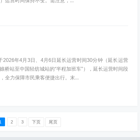
）运营时间保持不变。需注意，...
2026年4月3日、4月6日延长运营时间30分钟（延长运营
娘桥站至中国轻纺城站的“半程加班车”），延长运营时间段
，全力保障市民乘客便捷出行。末...
1
2
3
下页
尾页