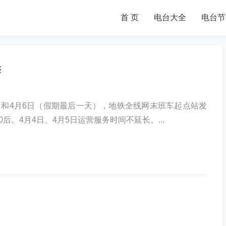
首 页
电台大全
电台节
整
）和4月6日（假期最后一天），地铁全线网末班车起点站发
0后。4月4日、4月5日运营服务时间不延长。...