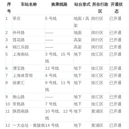
序
车站名称
换乘线路
站台形式
所在行政
开通状
号
区
态
1
莘庄
5 号线
地面 / 高
闵行区
已开通
架
2
外环路
——
地面
闵行区
已开通
3
莲花路
——
高架
闵行区
已开通
4
锦江乐园
——
高架
闵行区
已开通
5
上海南站
3 号线、15 号
地下
徐汇区
已开通
线
6
漕宝路
12 号线
地下
徐汇区
已开通
7
上海体育馆
4 号线
地下
徐汇区
已开通
8
徐家汇
9 号线、11 号
地下
徐汇区
已开通
线
9
衡山路
——
地下
徐汇区
已开通
10
常熟路
7 号线
地下
徐汇区
已开通
11
陕西南路
10 号线、12 号
地下
黄浦区
已开通
线
12
一大会址・黄陂南
14 号线
地下
黄浦区
已开通