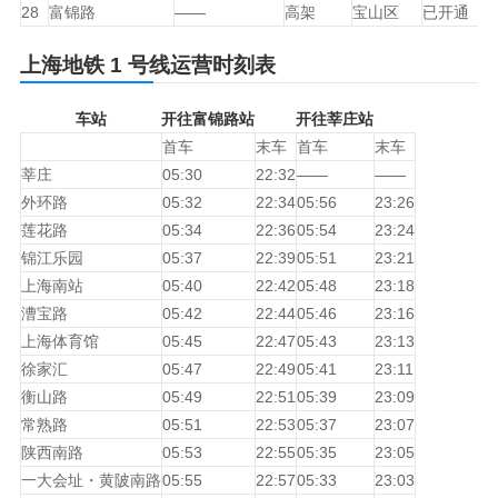
28
富锦路
——
高架
宝山区
已开通
上海地铁 1 号线运营
时刻表
车站
开往富锦路站
开往莘庄站
首车
末车
首车
末车
莘庄
05:30
22:32
——
——
外环路
05:32
22:34
05:56
23:26
莲花路
05:34
22:36
05:54
23:24
锦江乐园
05:37
22:39
05:51
23:21
上海南站
05:40
22:42
05:48
23:18
漕宝路
05:42
22:44
05:46
23:16
上海体育馆
05:45
22:47
05:43
23:13
徐家汇
05:47
22:49
05:41
23:11
衡山路
05:49
22:51
05:39
23:09
常熟路
05:51
22:53
05:37
23:07
陕西南路
05:53
22:55
05:35
23:05
一大会址・黄陂南路
05:55
22:57
05:33
23:03