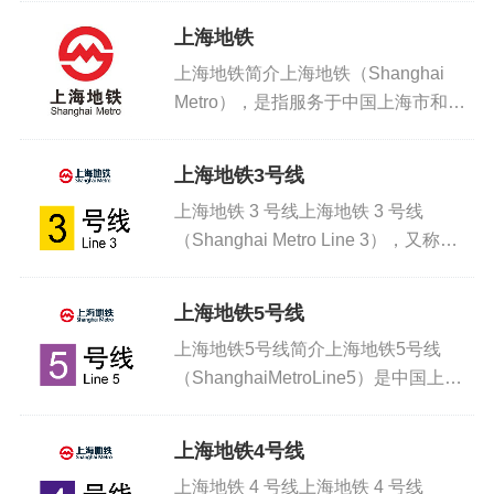
城区东西向核心主干线，标志色为淡绿
上海地铁
色，由上海地铁第二运营有限公司负责
上海地铁简介上海地铁（Shanghai
运营。上...
Metro），是指服务于中国上海市和上
海大都市圈的城市轨道交通系统，是国
际地铁联盟（CoMET）的成员之一 ，
上海地铁3号线
其首条线路上海地铁1号线于1993年5
上海地铁 3 号线上海地铁 3 号线
月28日正式...
（Shanghai Metro Line 3），又称明
珠线，是上海市第三条开通运营的地铁
线路，为中心城区西北 — 东南向主干
上海地铁5号线
线路，标志色为黄色，由上海地铁第三
上海地铁5号线简介上海地铁5号线
运营有...
（ShanghaiMetroLine5）是中国上海
市第四条建成运营的城市轨道交通线
路，于2003年11月25日开通运营（莘
上海地铁4号线
庄站至闵行开发区站），于2018年12
上海地铁 4 号线上海地铁 4 号线
月30日...