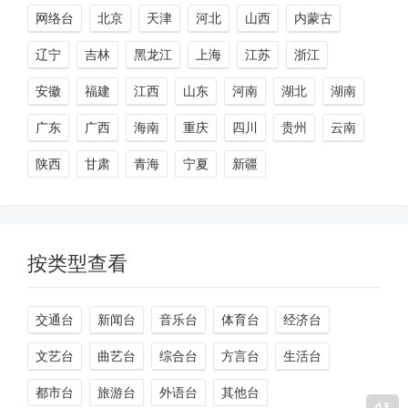
网络台
北京
天津
河北
山西
内蒙古
辽宁
吉林
黑龙江
上海
江苏
浙江
安徽
福建
江西
山东
河南
湖北
湖南
广东
广西
海南
重庆
四川
贵州
云南
陕西
甘肃
青海
宁夏
新疆
按类型查看
交通台
新闻台
音乐台
体育台
经济台
文艺台
曲艺台
综合台
方言台
生活台
都市台
旅游台
外语台
其他台