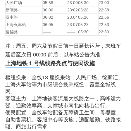
人民广场
05:58
23:00
05:30
23:00
新闸路
06:00
23:02
05:28
22:58
汉中路
06:02
23:04
05:26
22:56
上海火车站
06:05
23:07
05:23
22:53
富锦路
——
——
05:30
22:30
注：周五、周六及节假日前一日延长运营，末班车
延后至次日 00:00 前后，以车站公告为准。
上海地铁 1 号线线路亮点与便民设施
枢纽换乘：全线13 座换乘站，人民广场、徐家汇、
上海火车站等为市级综合换乘枢纽，覆盖全城线
网。
客流主力：上海地铁客流最大线路之一，高峰运力
强，通勤效率高，支撑城市南北向核心出行。
便民配置：全线车站配备无障碍卫生间、母婴室、
自助售票机、客服中心等设施，适配通勤、铁路接
驳、商旅出行需求。