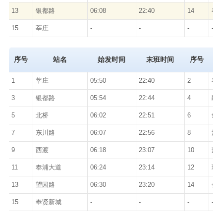
13
银都路
06:08
22:40
14
春
15
莘庄
-
-
-
-
序号
站名
始发时间
末班时间
序号
1
莘庄
05:50
22:40
2
春
3
银都路
05:54
22:44
4
颛
5
北桥
06:02
22:51
6
剑
7
东川路
06:07
22:56
8
江
9
西渡
06:18
23:07
10
萧
11
奉浦大道
06:24
23:14
12
环
13
望园路
06:30
23:20
14
金
15
奉贤新城
-
-
-
-