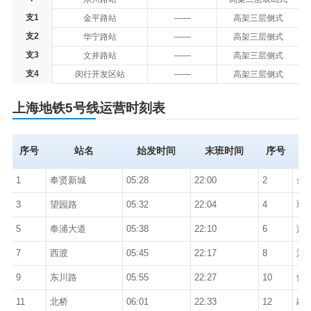
支1
金平路站
——
高架三层侧式
支2
华宁路站
——
高架三层侧式
支3
文井路站
——
高架三层侧式
支4
闵行开发区站
——
高架三层侧式
上海地铁5号线运营
时刻表
序号
站名
始发时间
末班时间
序号
1
奉贤新城
05:28
22:00
2
金
3
望园路
05:32
22:04
4
环
5
奉浦大道
05:38
22:10
6
萧
7
西渡
05:45
22:17
8
江
9
东川路
05:55
22:27
10
剑
11
北桥
06:01
22:33
12
颛