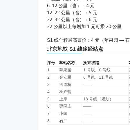
6–12 公里（含）：4 元
12–22 公里（含）：5 元
22–32 公里（含）：6 元
32 公里以上每增加 1 元可乘 20 公里
S1 线全程最高票价：4 元（苹果园 — 
北京地铁 S1 线途经站点
序号
车站名称
换乘线路
1
苹果园
1 号线、6 号线
2
金安桥
6 号线、11 号线
3
四道桥
——
4
桥户营
——
5
上岸
18 号线（规划）
6
栗园庄
——
7
小园
——
8
石厂
——