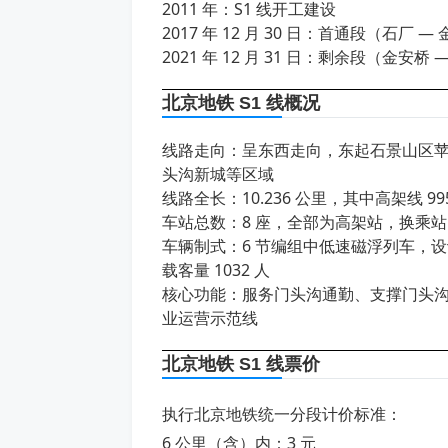
2011 年：S1 线开工建设
2017 年 12 月 30 日：首通段（石厂
2021 年 12 月 31 日：剩余段（金
北京地铁 S1 线概况
线路走向：呈东西走向，东起石景山区
头沟新城等区域
线路全长：10.236 公里，其中高架线 995
车站总数：8 座，全部为高架站，换乘站 
车辆制式：6 节编组中低速磁浮列车，设计最
载客量 1032 人
核心功能：服务门头沟通勤、支撑门头
业运营示范线
北京地铁 S1 线票价
执行北京地铁统一分段计价标准：
6 公里（含）内：3 元