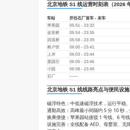
北京地铁 S1 线运营
时刻表
（2026
车站
开往石厂首车 - 末车
苹果园
05:51 - 23:32
金安桥
05:54 - 23:35
四道桥
05:58 - 23:39
桥户营
06:00 - 23:41
上岸
06:03 - 23:44
栗园庄
06:05 - 23:46
小园
06:08 - 23:49
石厂
——
北京地铁 S1 线线路亮点与便民设施
磁浮特色：中低速磁浮技术，运行平稳
通勤高效：高峰最小间隔约 5 分 10 秒
换乘便捷：苹果园站接驳 1 号线、6 号
设施完善：全线配备 AED、母婴室、