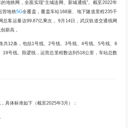
米的地铁网，全面实现“主城连网、新城通线”。截至2022年
运营地铁
5G
全覆盖，覆盖车站168座、地下隧道里程235千
线网总客运量达99.87亿乘次 。9月14日，武汉轨道交通线网
流创新高 。
线路共12条，包括1号线、2号线、3号线、4号线、5号线、6
线、19号线、阳逻线，运营总里程数达到518公里，车站总数
‌，具体标准如下（截至2025年3月）：
。