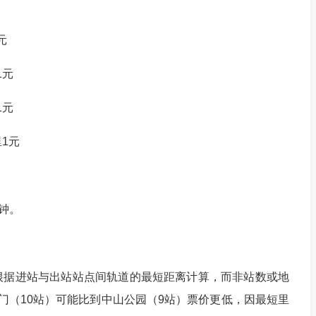
元
1元
1元
里1元
分钟。
价根据进站与出站站点间轨道的最短距离计算，而非站数或地
门（10站）可能比到中山公园（9站）票价更低，因最短里